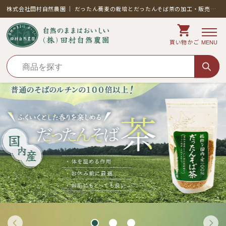
株式会社田村自然農園 ｜ だったん蕎麦の栽培とだったんそば茶の加工・販売。
北海道の自社農園原料。原則として農薬・化学肥料不使用。
買い物かご
MENU